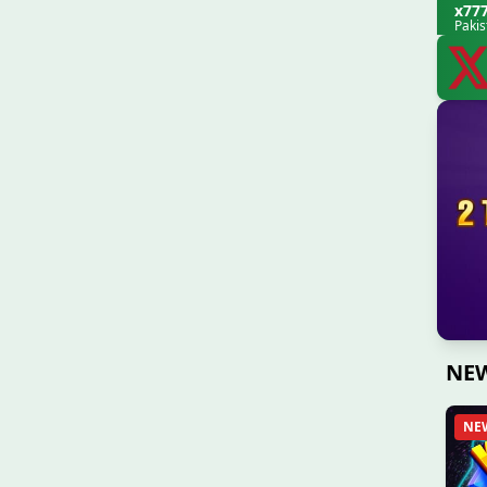
x77
Paki
NE
NE