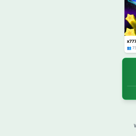
x777
👥 7