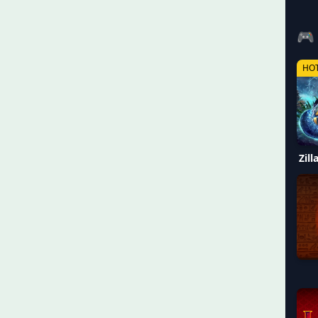
🎮
HO
Zil