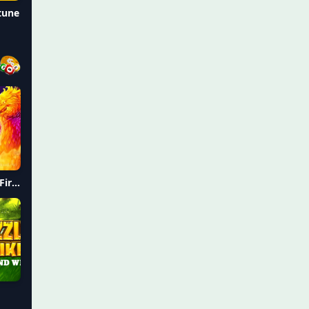
tune
Area Link Phoenix Firestorm