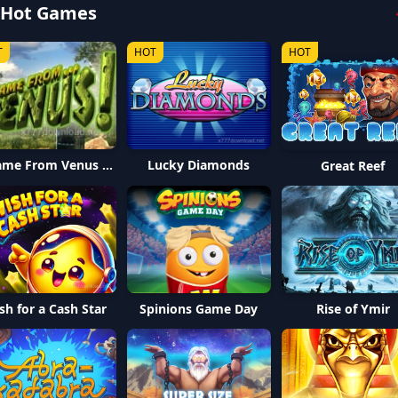
29/06/2026 ملکصد*** کو بونس ملا 4,800 PKR ✨
 Hot Games
29/06/2026 ملکشی*** کی رقم نکلوانا کامیاب رہا 40,000 PKR 🏦
T
HOT
HOT
Lucky Diamonds
It Came From Venus JP Plus
Great Reef
Spinions Game Day
sh for a Cash Star
Rise of Ymir