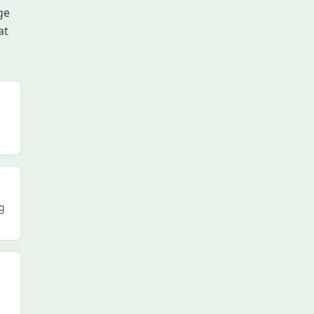
ge
at
ng