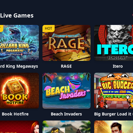
 Live Games
T
HOT
lard King Megaways
RAGE
Itero
Book Hotfire
Beach Invaders