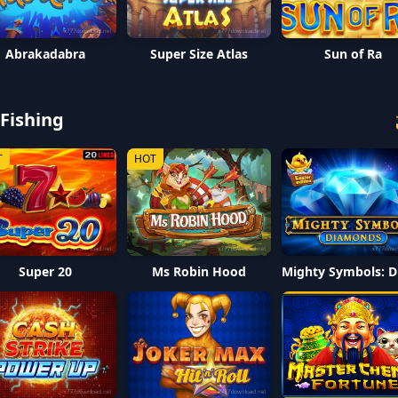
Abrakadabra
Super Size Atlas
Sun of Ra
 Fishing
T
HOT
Super 20
Ms Robin Hood