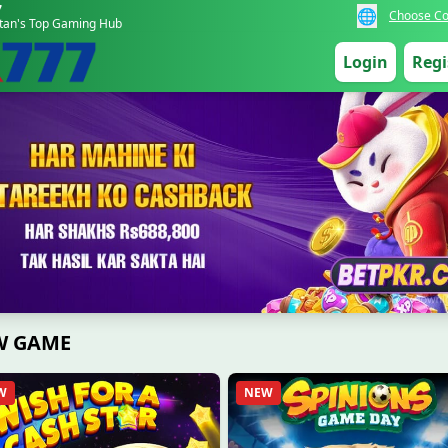
7
🌐
Choose Co
stan's Top Gaming Hub
Login
Regi
W GAME
W
NEW