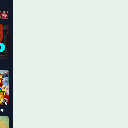
Big Burger Load it up with Xtra Cheese