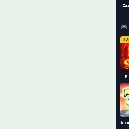
Cas
🎮
HO
9