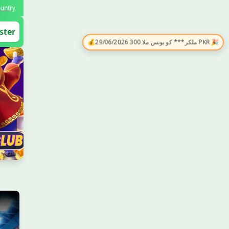
untry
💰
29/06/2026 ملکر*** کو بونس ملا 300 PKR 🎉
ster