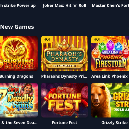
h strike Power up
Joker Max: Hit 'n' Roll
Master Chen's For
 New Games
T
HOT
HOT
 Burning Dragons
Pharaohs Dynasty PrizeMatch
Fortune Fest
Arto & the Seven Deadly Spins Megaways
Grizzly Strike