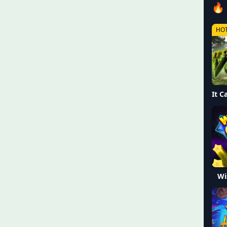
🔥
HO
Wi